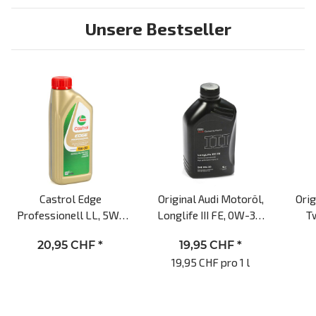
Unsere Bestseller
Castrol Edge
Original Audi Motoröl,
Ori
Professionell LL, 5W-
Longlife III FE, 0W-30,
T
30, 1l Motoröl
1L Motoröl, VW 504 00,
Longl
20,95 CHF
*
19,95 CHF
*
VW 507 00
19,95 CHF pro 1 l