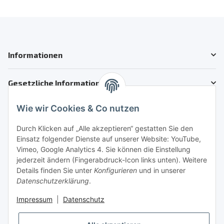
Informationen
Gesetzliche Informationen
Wie wir Cookies & Co nutzen
Kundenservice
Telefon: +41 71 554 2740
Durch Klicken auf „Alle akzeptieren“ gestatten Sie den
Einsatz folgender Dienste auf unserer Website: YouTube,
Email: info@auto-motoroele-schweiz.ch
Vimeo, Google Analytics 4. Sie können die Einstellung
jederzeit ändern (Fingerabdruck-Icon links unten). Weitere
Sie benötigen Hilfe?
Details finden Sie unter
Konfigurieren
und in unserer
Datenschutzerklärung
.
Sicher Einkaufen
Impressum
|
Datenschutz