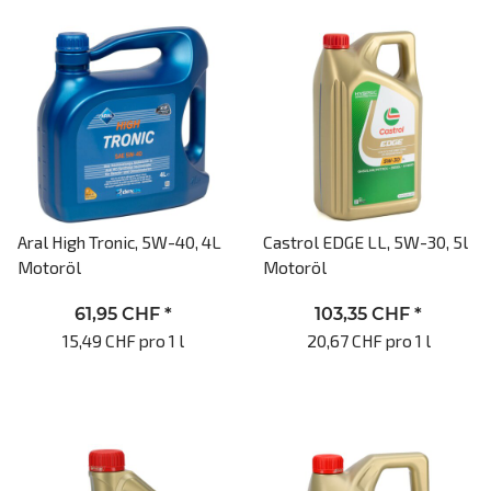
Aral High Tronic, 5W-40, 4L
Castrol EDGE LL, 5W-30, 5l
Motoröl
Motoröl
61,95 CHF
*
103,35 CHF
*
15,49 CHF pro 1 l
20,67 CHF pro 1 l