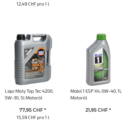
12,49 CHF pro 1 l
Liqui Moly Top Tec 4200,
Mobil 1 ESP X4, 0W-40, 1L
5W-30, 5l Motoröl
Motoröl
77,95 CHF
*
21,95 CHF
*
15,59 CHF pro 1 l