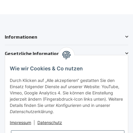
Informationen
Gesetzliche Informationen
Wie wir Cookies & Co nutzen
Kundenservice
Telefon: +41 71 554 2740
Durch Klicken auf „Alle akzeptieren“ gestatten Sie den
Einsatz folgender Dienste auf unserer Website: YouTube,
Email: info@auto-motoroele-schweiz.ch
Vimeo, Google Analytics 4. Sie können die Einstellung
jederzeit ändern (Fingerabdruck-Icon links unten). Weitere
Sie benötigen Hilfe?
Details finden Sie unter
Konfigurieren
und in unserer
Datenschutzerklärung
.
Sicher Einkaufen
Impressum
|
Datenschutz