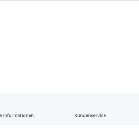
e Informationen
Kundenservice
Telefon: +41 71 554 2740
tz
Email: info@auto-motoroele-