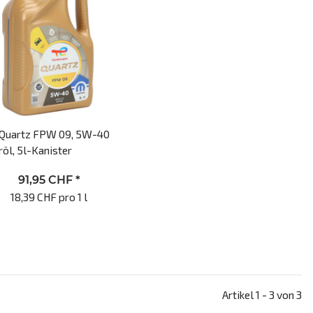
 Quartz FPW 09, 5W-40
öl, 5l-Kanister
91,95 CHF
*
18,39 CHF pro 1 l
Artikel 1 - 3 von 3