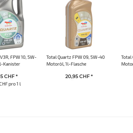
EV3R, FPW 10, 5W-
Total Quartz FPW 09, 5W-40
Total
l-Kanister
Motoröl, 1l-Flasche
Motor
95 CHF
*
20,95 CHF
*
CHF pro 1 l