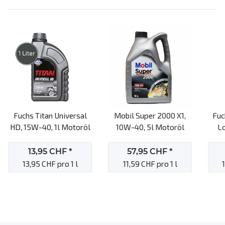
Fuchs Titan Universal
Mobil Super 2000 X1,
Fuc
HD, 15W-40, 1l Motoröl
10W-40, 5l Motoröl
Lo
13,95 CHF
*
57,95 CHF
*
13,95 CHF pro 1 l
11,59 CHF pro 1 l