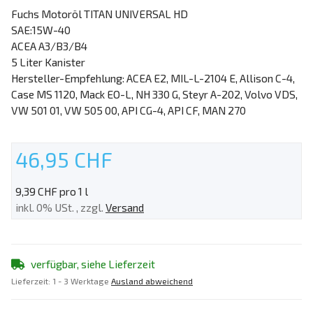
Fuchs Motoröl TITAN UNIVERSAL HD
SAE:15W-40
ACEA A3/B3/B4
5 Liter Kanister
Hersteller-Empfehlung: ACEA E2, MIL-L-2104 E, Allison C-4,
Case MS 1120, Mack EO-L, NH 330 G, Steyr A-202, Volvo VDS,
VW 501 01, VW 505 00, API CG-4, API CF, MAN 270
46,95 CHF
9,39 CHF pro 1 l
inkl. 0% USt. , zzgl.
Versand
verfügbar, siehe Lieferzeit
Lieferzeit:
1 - 3 Werktage
Ausland abweichend