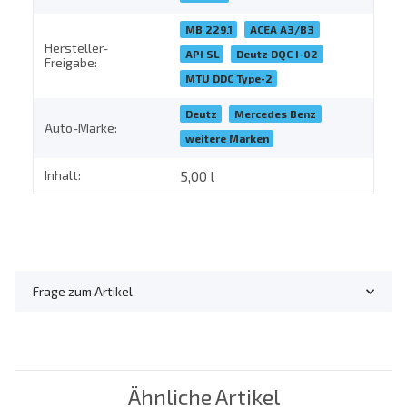
MB 229.1
ACEA A3/B3
Hersteller-
API SL
Deutz DQC I-02
Freigabe:
MTU DDC Type-2
Deutz
Mercedes Benz
Auto-Marke:
weitere Marken
Inhalt:
5,00 l
Frage zum Artikel
Ähnliche Artikel