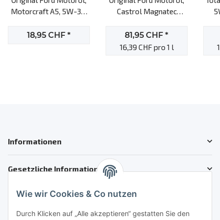
Motorcraft A5, 5W-30,
Castrol Magnatec
5
1l Motoröl
Professional A5, 5W-30,
5L Motoröl
18,95 CHF
*
81,95 CHF
*
16,39 CHF pro 1 l
Informationen
Gesetzliche Informationen
Wie wir Cookies & Co nutzen
Kundenservice
Telefon: +41 71 554 2740
Durch Klicken auf „Alle akzeptieren“ gestatten Sie den