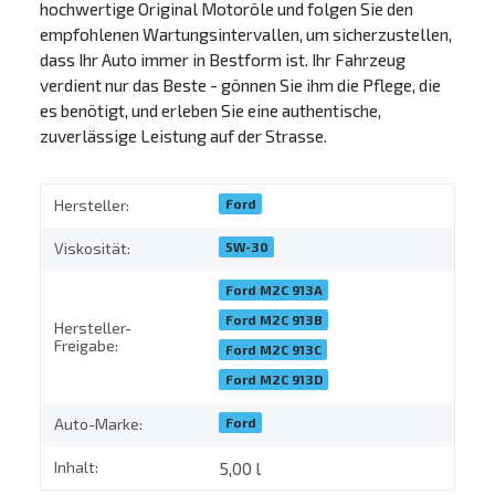
hochwertige Original Motoröle und folgen Sie den
empfohlenen Wartungsintervallen, um sicherzustellen,
dass Ihr Auto immer in Bestform ist. Ihr Fahrzeug
verdient nur das Beste - gönnen Sie ihm die Pflege, die
es benötigt, und erleben Sie eine authentische,
zuverlässige Leistung auf der Strasse.
Ford
Hersteller:
5W-30
Viskosität:
Ford M2C 913A
Ford M2C 913B
Hersteller-
Freigabe:
Ford M2C 913C
Ford M2C 913D
Ford
Auto-Marke:
Inhalt:
5,00 l