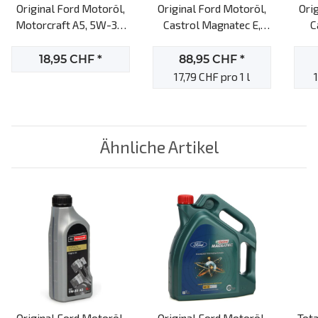
Original Ford Motoröl,
Original Ford Motoröl,
Ori
Motorcraft A5, 5W-30,
Castrol Magnatec E,
C
1l Motoröl
5W-20, 5L Motoröl
Prof
18,95 CHF
*
88,95 CHF
*
17,79 CHF pro 1 l
Ähnliche Artikel
Original Ford Motoröl,
Original Ford Motoröl,
Tota