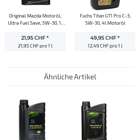
Original Mazda Motoröl,
Fuchs Titan GT1 Pro C-3,
Ultra Fuel Save, 5W-30, 1l
5W-30, 4l Motoröl
Motoröl
21,95 CHF
*
49,95 CHF
*
21,95 CHF pro 1 l
12,49 CHF pro 1 l
Ähnliche Artikel