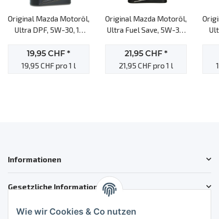
Original Mazda Motoröl,
Original Mazda Motoröl,
Orig
Ultra DPF, 5W-30, 1L
Ultra Fuel Save, 5W-30,
Ul
Motoröl
1l Motoröl
19,95 CHF
*
21,95 CHF
*
19,95 CHF pro 1 l
21,95 CHF pro 1 l
Informationen
Gesetzliche Informationen
Wie wir Cookies & Co nutzen
Kundenservice