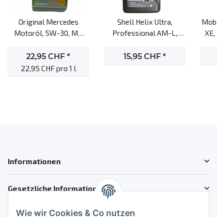
Original Mercedes
Shell Helix Ultra,
Mobi
Motoröl, 5W-30, MB
Professional AM-L,
XE,
229.51, 1l Motoröl
5W-30, 1l Motoröl
22,95 CHF
*
15,95 CHF
*
22,95 CHF pro 1 l
Informationen
Gesetzliche Informationen
Wie wir Cookies & Co nutzen
Kundenservice