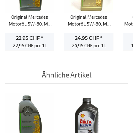
Original Mercedes
Original Mercedes
Motoröl, 5W-30, MB
Motoröl, 5W-30, MB
Moto
229.51, 1l Motoröl
229.52, 1l Motoröl
22,95 CHF
*
24,95 CHF
*
22,95 CHF pro 1 l
24,95 CHF pro 1 l
Ähnliche Artikel