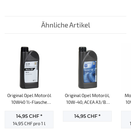
Ähnliche Artikel
Original Opel Motoröl
Original Opel Motoröl,
Mob
10W40 1l-Flasche
10W-40, ACEA A3/B3
10
Freigabe: ACEA A3/B3,
API CF, API SL, API CF, 1l
API CF, API SL,
Motoröl
14,95 CHF
*
14,95 CHF
*
14,95 CHF pro 1 l