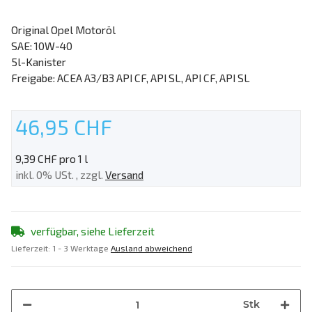
Original Opel Motoröl
SAE: 10W-40
5l-Kanister
Freigabe: ACEA A3/B3 API CF, API SL, API CF, API SL
46,95 CHF
9,39 CHF pro 1 l
inkl. 0% USt. , zzgl.
Versand
verfügbar, siehe Lieferzeit
Lieferzeit:
1 - 3 Werktage
Ausland abweichend
Stk