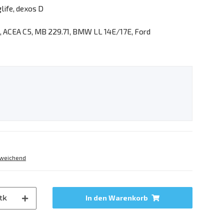
life, dexos D
, ACEA C5, MB 229.71, BMW LL 14E/17E, Ford
weichend
tk
In den Warenkorb