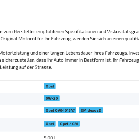
ie vom Hersteller empfohlenen Spezifikationen und Viskositätsgrad
 Original Motoröl für Ihr Fahrzeug, wenden Sie sich an einen qualif
Motorleistung und einer langen Lebensdauer Ihres Fahrzeugs. Inves
icherzustellen, dass Ihr Auto immer in Bestform ist. Ihr Fahrzeug v
 Leistung auf der Strasse.
Opel
0W-20
Opel OV0401547
GM dexosD
Opel
Opel / GM
5,00 l