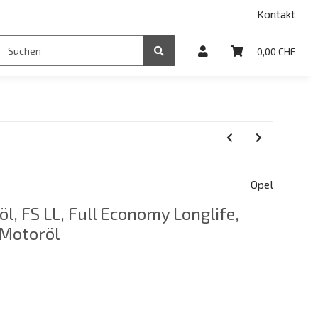
Kontakt
0,00 CHF
Opel
öl, FS LL, Full Economy Longlife,
 Motoröl