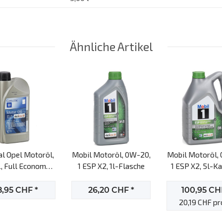
Ähnliche Artikel
al Opel Motoröl,
Mobil Motoröl, 0W-20,
Mobil Motoröl,
, Full Economy
1 ESP X2, 1l-Flasche
1 ESP X2, 5l-Ka
fe, 0W-20, dexos
, 1l Motoröl
8,95 CHF
*
26,20 CHF
*
100,95 C
20,19 CHF pro