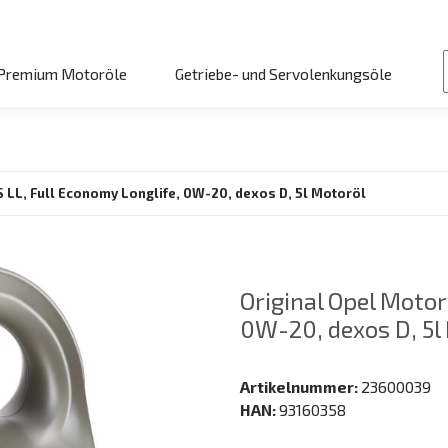
Premium Motoröle
Getriebe- und Servolenkungsöle
S LL, Full Economy Longlife, 0W-20, dexos D, 5l Motoröl
Original Opel Motor
0W-20, dexos D, 5l
Artikelnummer:
23600039
HAN:
93160358