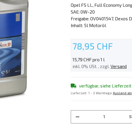
Opel FS LL, Full Economy Long
SAE: 0W-20
Freigabe: OV0401547, Dexos D
Inhalt: 5l Motoröl
78,95 CHF
15,79 CHF pro 1 l
inkl. 0% USt. , zzgl.
Versand
verfügbar, siehe Lieferzeit
Lieferzeit:
1 - 3 Werktage
Ausland ab
S