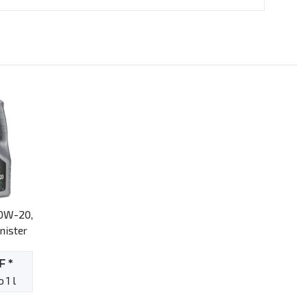
 0W-20,
nister
HF
*
 1 l