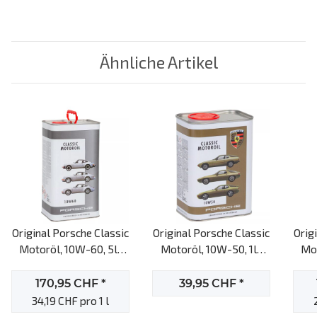
Ähnliche Artikel
Original Porsche Classic
Original Porsche Classic
Orig
Motoröl, 10W-60, 5l-
Motoröl, 10W-50, 1l-
Mot
Kanister
Dose
170,95 CHF
*
39,95 CHF
*
34,19 CHF pro 1 l