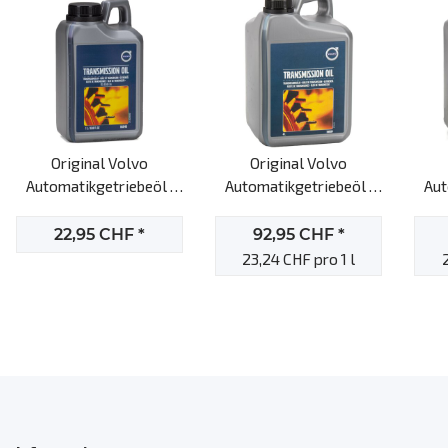
Original Volvo
Original Volvo
Automatikgetriebeöl ,
Automatikgetriebeöl ,
Aut
1161540, 1l
1161839, 75W, 4l
AWF2
22,95 CHF
*
92,95 CHF
*
23,24 CHF pro 1 l