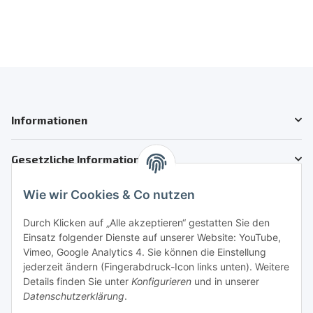
Informationen
Gesetzliche Informationen
Wie wir Cookies & Co nutzen
Kundenservice
Telefon: +41 71 554 2740
Durch Klicken auf „Alle akzeptieren“ gestatten Sie den
Einsatz folgender Dienste auf unserer Website: YouTube,
Email: info@auto-motoroele-schweiz.ch
Vimeo, Google Analytics 4. Sie können die Einstellung
jederzeit ändern (Fingerabdruck-Icon links unten). Weitere
Sie benötigen Hilfe?
Details finden Sie unter
Konfigurieren
und in unserer
Datenschutzerklärung
.
Sicher Einkaufen