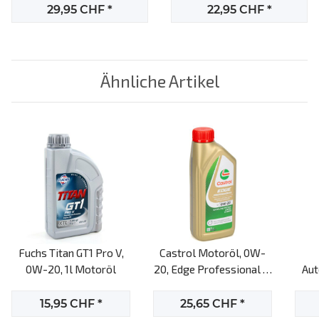
29,95 CHF
*
22,95 CHF
*
Ähnliche Artikel
Fuchs Titan GT1 Pro V,
Castrol Motoröl, 0W-
0W-20, 1l Motoröl
20, Edge Professional V,
Aut
1l-Flasche
15,95 CHF
*
25,65 CHF
*