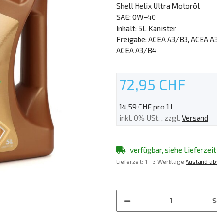
Shell Helix Ultra Motoröl
SAE: 0W-40
Inhalt: 5L Kanister
Freigabe: ACEA A3/B3, ACEA A3
ACEA A3/B4
72,95 CHF
14,59 CHF pro 1 l
inkl. 0% USt. , zzgl.
Versand
verfügbar, siehe Lieferzeit
Lieferzeit:
1 - 3 Werktage
Ausland ab
S