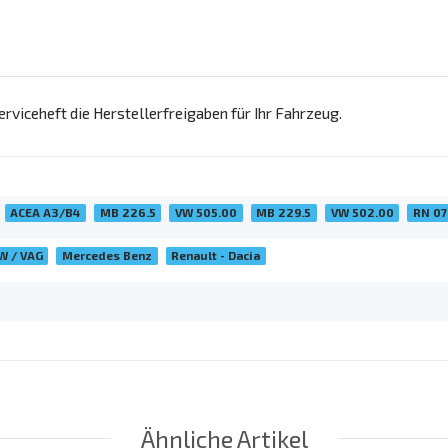
rviceheft die Herstellerfreigaben für Ihr Fahrzeug.
ACEA A3/B4
MB 226.5
VW 505.00
MB 229.5
VW 502.00
RN 0
VW / VAG
Mercedes Benz
Renault - Dacia
Ähnliche Artikel