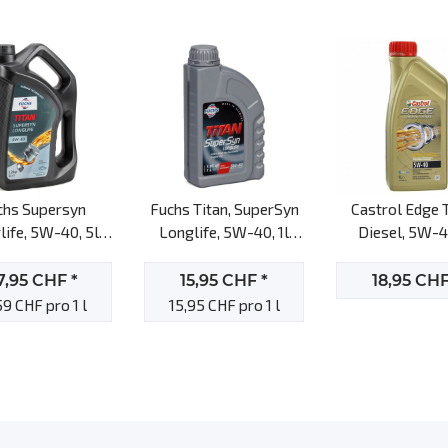
chs Supersyn
Fuchs Titan, SuperSyn
Castrol Edge 
life, 5W-40, 5l
Longlife, 5W-40, 1l
Diesel, 5W-40
Motoröl
Motoröl
Motoröl
7,95 CHF
*
15,95 CHF
*
18,95 CH
59 CHF pro 1 l
15,95 CHF pro 1 l