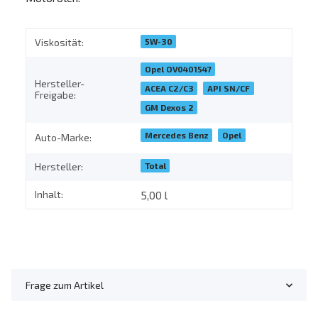
5W-30
Viskosität:
Opel OV0401547
Hersteller-
ACEA C2/C3
API SN/CF
Freigabe:
GM Dexos 2
Mercedes Benz
Opel
Auto-Marke:
Total
Hersteller:
Inhalt:
5,00 l
Frage zum Artikel