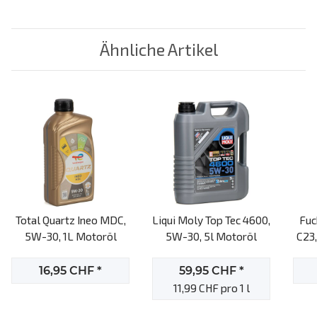
Ähnliche Artikel
Total Quartz Ineo MDC,
Liqui Moly Top Tec 4600,
Fuc
5W-30, 1L Motoröl
5W-30, 5l Motoröl
C23,
16,95 CHF
*
59,95 CHF
*
11,99 CHF pro 1 l