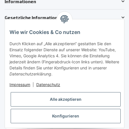
Informationen
Gesetzliche Informationen
Wie wir Cookies & Co nutzen
Kundenservice
Telefon: +41 71 554 2740
Durch Klicken auf „Alle akzeptieren“ gestatten Sie den
Einsatz folgender Dienste auf unserer Website: YouTube,
Email: info@auto-motoroele-schweiz.ch
Vimeo, Google Analytics 4. Sie können die Einstellung
jederzeit ändern (Fingerabdruck-Icon links unten). Weitere
Sie benötigen Hilfe?
Details finden Sie unter
Konfigurieren
und in unserer
Datenschutzerklärung
.
Sicher Einkaufen
Impressum
|
Datenschutz
Alle akzeptieren
Konfigurieren