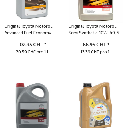
Original Toyota Motoröl,
Original Toyota Motoröl,
Advanced Fuel Economy
Semi Synthetic, 10W-40, 5l
Extra, 0W-20, 5l Motoröl
Motoröl, API SN
102,95 CHF
*
66,95 CHF
*
20,59 CHF pro 1 l
13,39 CHF pro 1 l