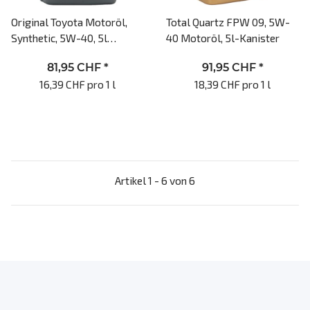
Original Toyota Motoröl,
Total Quartz FPW 09, 5W-
Synthetic, 5W-40, 5l
40 Motoröl, 5l-Kanister
Motoröl, API SM, API CF,
81,95 CHF
*
91,95 CHF
*
ACEA A3, ACEA B4
16,39 CHF pro 1 l
18,39 CHF pro 1 l
Artikel 1 - 6 von 6