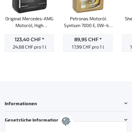
Original Mercedes-AMG
Petronas Motoröl
She
Motoröl, High
Syntium 7000 E, 0W-40,
Performence AMG, 0W-
5L-Kanister
40, 5l Motoröl
123,40 CHF
*
89,95 CHF
*
24,68 CHF pro 1 l
17,99 CHF pro 1 l
Informationen
Gesetzliche Informationen