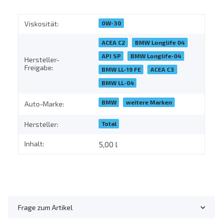
0W-30
Viskosität:
ACEA C2
BMW Longlife 04
API SP
BMW Longlife-04
Hersteller-
Freigabe:
BMW LL-19 FE
ACEA C3
BMW LL-04
BMW
weitere Marken
Auto-Marke:
Total
Hersteller:
Inhalt:
5,00 l
Frage zum Artikel