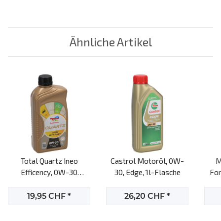
Ähnliche Artikel
Total Quartz Ineo
Castrol Motoröl, 0W-
M
Efficency, 0W-30
30, Edge, 1l-Flasche
For
Motoröl, 1l-Flasche
19,95 CHF
*
26,20 CHF
*